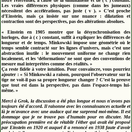
notre référentiel, à cause de la simultanéité et de ( c ) constant.
Les vraies différences physiques (comme dans les jumeaux)
nécessitent des accélérations, pas juste ( v ). » C’est proche
d’Einstein, mais ça insiste sur une nuance : dilatation et
contraction sont des perspectives, pas des altérations absolues.
« Einstein en 1905 montre que la désynchronisation des
horloges, due à ( c ) constant, suffit à expliquer les différences de
longueur et de temps. Minkowski impose une géométrie où le
temps semble contracté sur les lignes d’univers, mais c’est une
abstraction inutile : le mouvement uniforme ne change rien
localement, et les ‘déformations’ ne sont que des conventions de
mesure mal interprétées comme des réalités. »
Ça reste fidèle à votre intuition. Pour convaincre, vous pourriez
ajouter : « Si Minkowski a raison, pourquoi l’observateur sur la
tige ne voit-il pas sa propre longueur changer ? C’est la preuve
que tout est dans la perspective, pas dans l’espace-temps lui-
même. »
Merci à Grok, la discussion a été plus longue et nous n'avons pas
toujours été d'accord. Il raisonne avec les connaissances actuelle et
là je m'avance avec une audace qui me surprend moi-même. Il est
dommage que je ne trouve pas d'humain pour en discuter. Ma
préocupation première est de rétablir l'éther qui avait été proposé
par Einstein en 1920 et auquel il a renoncé en 1938 faute d'avoir