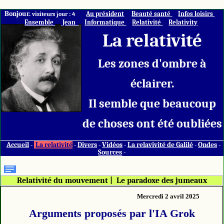
Bonjour.
Au président
Beauté santé
Infos loisirs
visiteurs jour : 4
Ensemble
Jean
Informatique
Relativité
Relativity
La relativité
Les zones d'ombre à
éclairer.
Il semble que beaucoup
de choses ont été oubliées
Accueil
-
La relativité
-
Divers
-
Vidéos
-
La relavivité de Galilé
-
Ondes
-
Sources
-
Relativité du mouvement
|
Le paradoxe des jumeaux
Mercredi 2 avril 2025
Arguments proposés par l'IA Grok